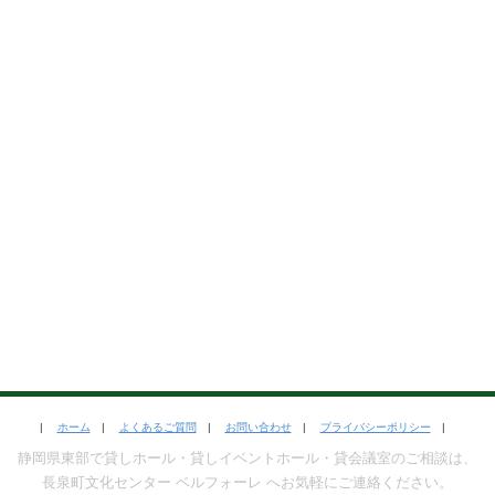
|
ホーム
|
よくあるご質問
|
お問い合わせ
|
プライバシーポリシー
|
静岡県東部で貸しホール・貸しイベントホール・貸会議室のご相談は、
長泉町文化センター ベルフォーレ へお気軽にご連絡ください。