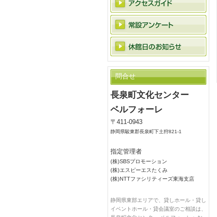
問合せ
長泉町文化センター
ベルフォーレ
〒411-0943
静岡県駿東郡長泉町下土狩821-1
指定管理者
(株)SBSプロモーション
(株)エスピーエスたくみ
(株)NTTファシリティーズ東海支店
静岡県東部エリアで、貸しホール・貸し
イベントホール・貸会議室のご相談は、