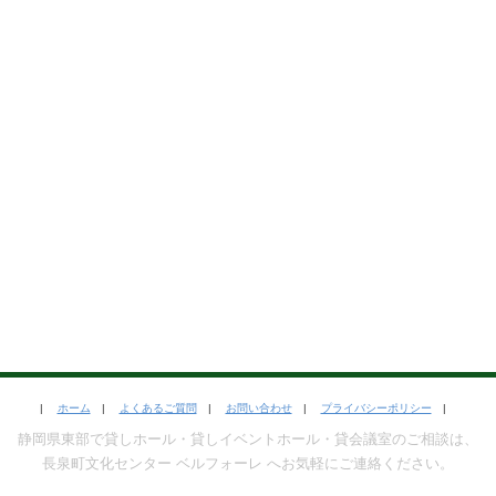
|
ホーム
|
よくあるご質問
|
お問い合わせ
|
プライバシーポリシー
|
静岡県東部で貸しホール・貸しイベントホール・貸会議室のご相談は、
長泉町文化センター ベルフォーレ へお気軽にご連絡ください。