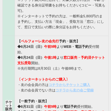
確認できる身分証明書をお持ちください(コピー・写真も
可)。
※インターネットで予約の方は、一般料金5,800円のま
ま予約し、支払い方法「現金」、受取方法「窓口」にし
て、窓口で支払いの際に身分証をお持ちください。
【
ベルフォーレ友の会先行
予約・販売】
◆8月24
日（日）
午前9時
より
WEB・電話予約
受付開
始。
◆8
月24日（日）
午後1時
より
窓口販売・
予約済チケット
支払受取
開始
。
※先行期間は8月30日（土）午後8時まで。
〔インターネットからのご購入〕
・友の会会員の方は
コチラからチケットご購入
・友の会会員でない方は
コチラから友の会ご登録
【
一般予約・販売】
チケ
ット
◆8月31日（日）
午前9時
より
電話予約
受付開始。
販売