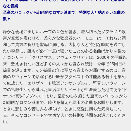
なる音楽
至高のバロックから幻想的なロマン派まで、特別な人と聴きたい名曲の
数々
静かな会場に美しいハープの音色が響き、澄み切ったソプラノの歌
声が空気を震わせる。柔らかな弦楽器のハーモニーは、それらと調
和して貴方の祈りを聖母に届ける。大切な人と特別な時間を過ごし
たい季節に、誰もが必ず一度は聴いたことのある名曲ばかりを集め
たコンサート「クリスマス／アヴェ・マリア」は、2000年の開催以
来、数えきれないほど多くの人々から愛され続け、今年で25回目の
節目を迎えます。その節目の年に聖なる音楽をお届けするのは、音
楽の都ウィーンで活躍する巨匠がブダペストの才能ある若手を集め
て結成した「エリザベート弦楽アンサンブル」。堅苦しいウィーン
での宮殿生活から逃れた皇后エリザベートが生涯愛した地である“ド
ナウの真珠”ブダペストより、皇后の心を癒した至高のバロックから
幻想的なロマン派まで、時代を超えた珠玉の名曲をお贈りします。
ときに悲しみや苦しみを和らげ、ときに慈愛に満ちた気持ちにな
る、そんなコンサートで大切な人との特別な時間をお過ごしくださ
い。