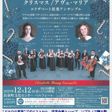
“ドナウの真珠”ブダペストから、弦楽合奏とハープ、ソプラノで贈る聖