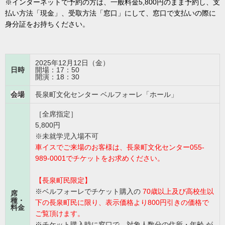
※インターネットで予約の方は、一般料金5,800円のまま予約し、支
払い方法「現金」、受取方法「窓口」にして、窓口で支払いの際に
身分証をお持ちください。
2025年12月12日（金）
日時
開場：17：50
開演：18：30
会場
長泉町文化センター ベルフォーレ「ホール」
［全席指定］
5,800円
※未就学児入場不可
車イスでご来場のお客様は、長泉町文化センター055-
989-0001でチケットをお求めください
。
【長泉町民限定】
※ベルフォーレでチケット購入の
70歳以上及び高校生以
席
種・
下の長泉町民に限り、表示価格より800円引きの価格で
料金
ご覧頂けます。
※チケット購入時に窓口で、対象人数分の住所・年齢 が