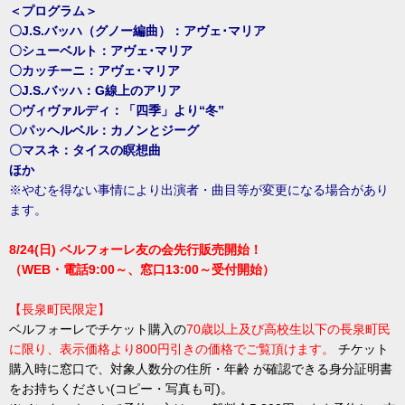
＜プログラム＞
〇
J.S.バッハ（グノー編曲）：アヴェ･マリア
〇
シューベルト：アヴェ･マリア
〇
カッチーニ：アヴェ･マリア
〇
J.S.バッハ：G線上のアリア
〇
ヴィヴァルディ：「四季」より“冬”
〇
パッヘルベル：カノンとジーグ
〇
マスネ：タイスの瞑想曲
ほか
※やむを得ない事情により出演者・曲目等が変更になる場合があり
ます。
8/24(日) ベルフォーレ友の会先行販売開始！
（WEB・電話9:00～、窓口13:00～受付開始）
【長泉町民限定】
ベルフォーレでチケット購入の
7
0歳以上及び高校生以下の長泉町民
に限り、表示価格より800円引きの価格でご覧頂けます。
チケット
購入時に窓口で、対象人数分の住所・年齢 が確認できる身分証明書
をお持ちください(コピー・写真も可)。