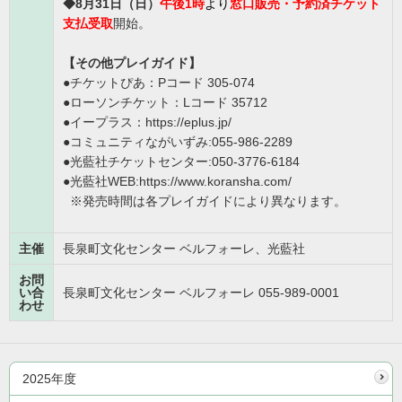
◆8
月31日（日）
午後1時
より
窓口販売・予約済チケット
支払受取
開始
。
【その他プレイガイド】
●チケットぴあ：Pコード 305-074
●ローソンチケット：Lコード 35712
●イープラス：https://eplus.jp/
●
コミュニティながいずみ:055-986-22
89
●光藍社チケットセンター:050-3776-6184
●光藍社WEB:https://www.koransha.com/
※発売時間は各プレイガイドにより異なります。
主催
長泉町文化センター ベルフォーレ、光藍社
お問
い合
長泉町文化センター ベルフォーレ 055-989-0001
わせ
2025年度