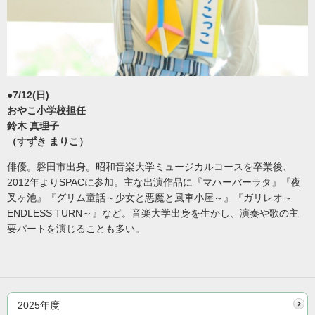
●7/12(日)
おやこ小学校担任
鈴木 真理子
（すずき まりこ）
俳優。磐田市出身。昭和音楽大学ミュージカルコースを卒業後、
2012年よりSPACに参加。主な出演作品に『マハーバーラタ』『夜
叉ヶ池』『グリム童話～少女と悪魔と風車小屋～』『ガリレオ～
ENDLESS TURN～』など。音楽大学出身を生かし、演奏や歌の主
要パートを演じることも多い。
2025年度