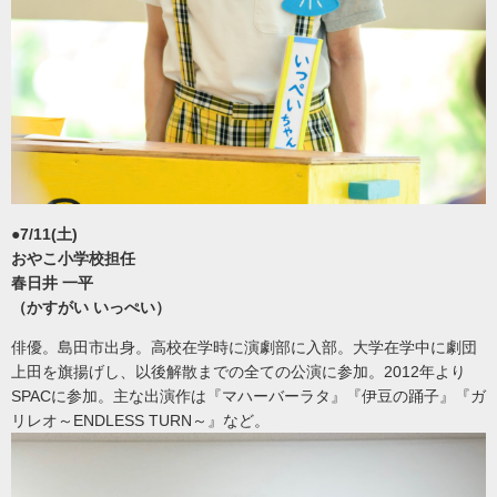
●7/11(土)
おやこ小学校担任
春日井 一平
（かすがい いっぺい）
俳優。島田市出身。高校在学時に演劇部に入部。大学在学中に劇団
上田を旗揚げし、以後解散までの全ての公演に参加。2012年より
SPACに参加。主な出演作は『マハーバーラタ』『伊豆の踊子』『ガ
リレオ～ENDLESS TURN～』など。