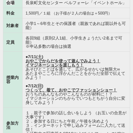
会場
長泉町文化センター ベルフォーレ「イベントホール」
料金
1,500円／１組 （お子様が２人の場合は＋500円）
小学1～6年生とその保護者（親族であれば親以外も可
対象者
能）
各回9組（原則2人1組、小学生きょうだい2名まで可
定員
能）
※申込多数の場合は抽選
●7/11(土)
おやこでからだを使って遊んでみよう！
イマジネーションを楽しもう！
あそびとことばを通して、広がるせかいは無限大∞
あたまやこころに浮かんだことをからだ全部で伝えて
授業内
みよう！
容
●7/12(日)
つくって、着て、おやこでファッションショー！
おうちのあんなものやこんなものが材料に！？
イマジネーションのちからでいつもとちがう自分に変
身してみよう！
１．親子で参加の話し合いをしよう （お互いの合意が
大事です）
２．参加する日にちと午前／午後を決めよう
参加方
３．インターネットで申し込みフォームに入力して送
法
信！