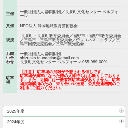
一般社団法人 静岡財団／長泉町文化センター ベルフォ
主催
ーレ
共催
NPO法人 静岡地域教育芸術協会
長泉町・長泉町教育委員会／裾野市・裾野市教育委員会
後援
／三島市・三島市教育委員会／伊豆ユネスコクラブ／三
島市国際交流協会／三島市観光協会
お問
一般社団法人 静岡財団
い合
shizuoka.foundation@gmail.com
わせ
長泉町文化センター ベルフォーレ 055-989-0001
【注意】 駐車場の混雑が予想される催しです。
駐車場が満車になった際の入庫待ちはお断りしておりま
駐車
す。また、近隣には一般有料駐車場がありません。駐車
場
場混雑解消のため、乗り合いや送迎、公共交通機関のご
利用にご協力ください。
2025年度
2024年度