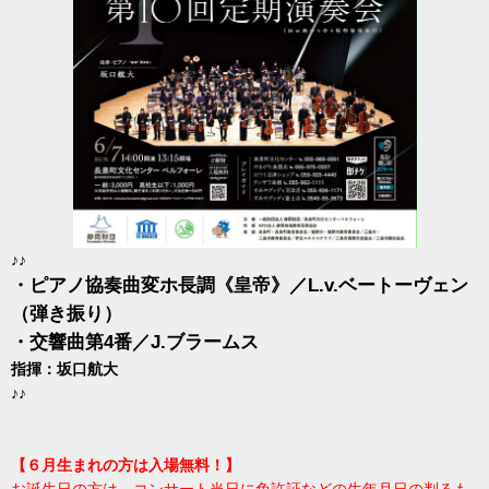
♪♪
・ピアノ協奏曲変ホ長調《皇帝》／L.v.ベートーヴェン
（弾き振り）
・交響曲第4番／J.ブラームス
指揮：坂口航大
♪♪
【６月生まれの方は入場無料！】