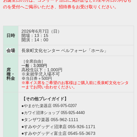
お誕生日の方は、コンサート当日に免許証などの生年月日の判るも
のを受付へご掲示いただき、招待券をお受け取りください。
2026年6月7日（日）
日時
開場：13：15
開演：14：00
会場
長泉町文化センター ベルフォーレ「ホール」
［全席自由］
一般：3,000円
席
高校生以下：1,000円
種・
※未就学児入場不可
料金
※
当日券＋500円
※
車イス席をご希望のお客様はご購入前に長泉町文化センタ
ーまでお問い合わせください。
【その他プレイガイド】
●やまがた楽器店 055-975-0207
●カワイ沼津ショップ 055-925-4440
●タンザワ楽器 055-962-1111
●すみやグッディ沼津店 055-926-1171
●すみやグッディ富士店 0545-55-3673