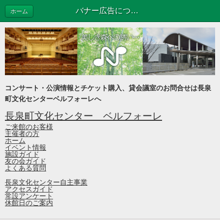
バナー広告について
ホーム
コンサート・公演情報とチケット購入、貸会議室のお問合せは長泉
町文化センターベルフォーレへ
長泉町文化センター ベルフォーレ
ご来館のお客様
主催者の方
ホーム
イベント情報
施設ガイド
友の会ガイド
よくある質問
長泉文化センター自主事業
アクセスガイド
常設アンケート
休館日のご案内