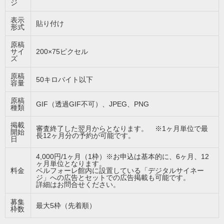
ジ
表示
貼り付け
形式
原稿
サイ
200×75ピクセル
ズ
原稿
50キロバイト以下
容量
原稿
GIF（透過GIF不可）、JPEG、PNG
種類
掲載
審査終了した翌月からとなります。 ※1ヶ月単位で最
開始
長12ヶ月分の予約が可能です。
日
4,000円/1ヶ月（1枠）※お申込は基本的に、6ヶ月、12
ヶ月単位となります。
料金
ベルフォーレ館内に設置している「デジタルサイネー
ジ」への広告とセットでの広告掲載も可能です。
詳細はお問合せください。
募集
最大5枠（先着順）
枠数