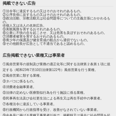
掲載できない広告
①法令等に違反するもの又はそのおそれのあるもの。
②公序良俗に反するもの又はそのおそれのあるもの。
③政治活動、宗教活動又は社会問題等についての主義主張にかかわるも
の。
④個人又は法人の名刺広告。
⑤美観風致を害するおそれのあるもの。
⑥公衆に不快の念を起こさせ、又は危害を及ぼすおそれのあるもの。
⑦消費者被害を害するおそれのあるもの。
⑧青少年の保護及び健全育成の観点から適切でないもの。
⑨その他館長が広告として不適当であると認めるもの。
広告掲載できない業種又は事業者
①風俗営業等の規制及び業務の適正化等に関する法律第２条第１項に規
定する（昭和23年7月10日法律第122号）風俗営業を行う業種。
②風俗営業に類する業種。
③タバコに係るもの。
④消費者金融事業者。
⑤法律の定めない医療類似行為を行う施設に係る業種。
⑥民事再生法及び会社更生法による再生又は再生手続中の事業者。
⑦各種法令に違反している事業者。
⑧行政機関から行政指導を受け、改善がなされていない事業者。
⑨全各号に掲げる業種又事業者以外で、掲載時又は過去に社会問題を起