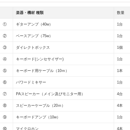
楽器・機材 種類
数量
①
ギターアンプ（40w）
1台
②
ベースアンプ（75w）
1台
③
ダイレクトボックス
1個
④
キーボード(シンセサイザー)
1台
⑤
キーボード用ケーブル（10ｍ）
1本
⑥
パワードミキサー
1台
⑦
PAスピーカー（メイン及びモニター用）
4台
⑧
スピーカーケーブル（20ｍ）
4本
⑨
キーボードアンプ（10w）
1台
⑩
マイクロホン
4本