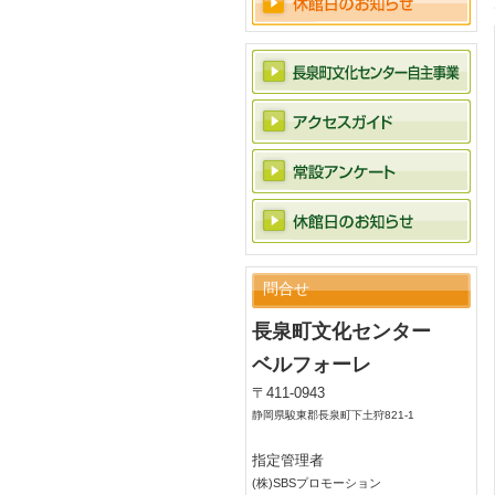
問合せ
長泉町文化センター
ベルフォーレ
〒411-0943
静岡県駿東郡長泉町下土狩821-1
指定管理者
(株)SBSプロモーション