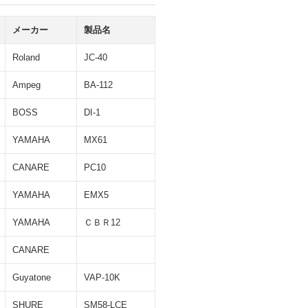
メーカー
製品名
Roland
JC-40
Ampeg
BA-112
BOSS
DI-1
YAMAHA
MX61
CANARE
PC10
YAMAHA
EMX5
YAMAHA
ＣＢＲ12
CANARE
Guyatone
VAP-10K
SHURE
SM58-LCE